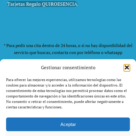
Tarjetas Regalo QUIROESENCIA
* Para pedir una cita dentro de 24 horas, o si no hay disponibilidad del
servicio que buscas, contacta con por teléfono o whatsapp
Gestionar consentimiento
Aviso Importante
Nuestros servicios se enfocan
exclusivamente en el
bienestar y cuidado corporal
Para ofrecer las mejores experiencias, utilizamos tecnologías como las
cookies para almacenar y/o acceder a la información del dispositivo. El
estético
. No realizamos tratamientos médicos,
consentimiento de estas tecnologías nos permitirá procesar datos como el
fisioterapéuticos ni diagnósticos de salud. La
comportamiento de navegación o las identificaciones únicas en este sitio.
No consentir o retirar el consentimiento, puede afectar negativamente a
información de nuestro blog es solo para fines
ciertas características y funciones.
informativos y no sustituye el consejo de un profesional
sanitario.
Aceptar